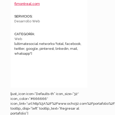
flmontreal.com
SERVICIOS:
Desarrollo Web
CATEGORÍA:
Web
[ultimatesocial networks="total, facebook,
twitter, google, pinterest, linkedin, mail,
whatsapp"]
[just_icon icon=”Defaults-th” icon_size=”32″
icon_color=”#666666″
icon_link=”url:http%3A%2F%2Fwww.ocho32.com%2Fportafolio%2F||
tooltip_disp=”left” tooltip_text=”Regresar al
portafolio”]