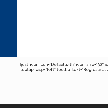
[just_icon icon=”Defaults-th” icon_size=”3
tooltip_disp=”left” tooltip_text=”Regresar al 