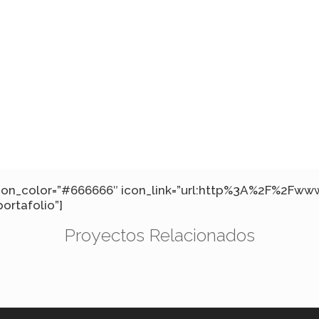
2″ icon_color=”#666666″ icon_link=”url:http%3A%2F%2Fw
portafolio”]
Proyectos Relacionados