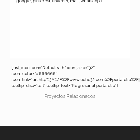
google, pinterest, linkedin, mail, whatsapp"]
[just_icon icon=”Defaults-th” icon_size=”32″
icon_color=”#666666″
icon_link=”url:http%3A%2F%2Fwww.ocho32.com%2Fportafolio%2F||
tooltip_disp=”left” tooltip_text=”Regresar al portafolio”]
Proyectos Relacionados